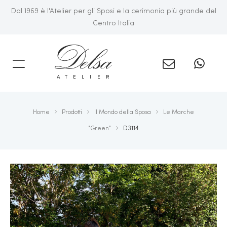
Dal 1969 è l'Atelier per gli Sposi e la cerimonia più grande del
Centro Italia
A
ATELIER
Home
Prodotti
Il Mondo della Sposa
Le Marche
NTO
"Green"
D3114