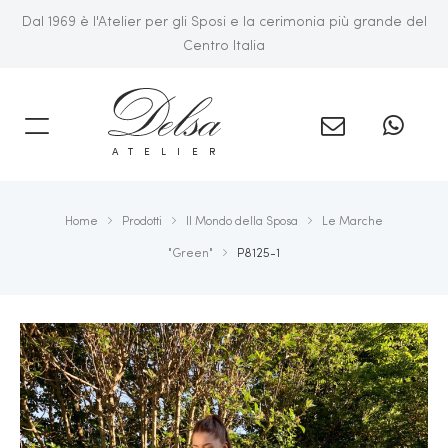
Dal 1969 è l'Atelier per gli Sposi e la cerimonia più grande del
Centro Italia
A
ATELIER
Home
Prodotti
Il Mondo della Sposa
Le Marche
NTO
"Green"
P8125-1