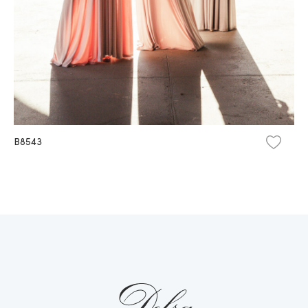
B8543