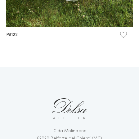
P8122
ATELIER
C.da Molino snc
62020 Belforte del Chienti (MC)