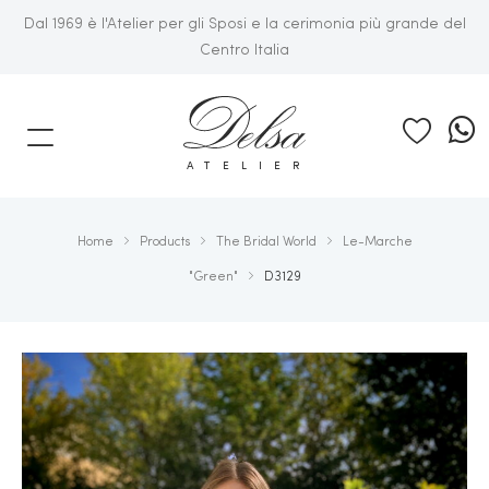
Dal 1969 è l'Atelier per gli Sposi e la cerimonia più grande del
Centro Italia
E
ATELIER
Home
Products
The Bridal World
Le-Marche
"Green"
D3129