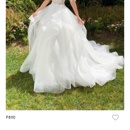
P8110