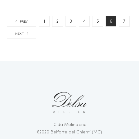
1
2
3
4
5
6
7
PREV
NEXT
ATELIER
C.da Molino snc
62020 Belforte del Chienti (MC)