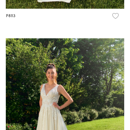
P8113