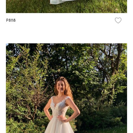
P8118