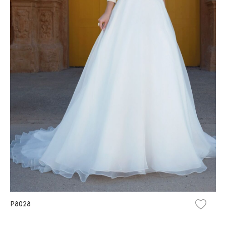
P8028