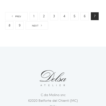
1
2
3
4
5
6
7
PREV
8
9
NEXT
ATELIER
C.da Molino snc
62020 Belforte del Chienti (MC)